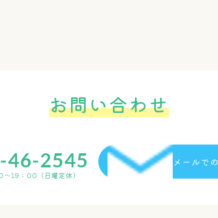
人の生命、身体または財産の保護のために必要がある
個人情報の管理
お客様の個人情報は、弊社が適切な管理を行なうととも
ております。 尚、弊社ではお客様によりよいサービを
る外部の委託先に、個人情報の取り扱いの一部を委託し
で個人情報を利用します。 この場合弊社は、委託先と
お問い合わせ
切な管理を要求いたします。
従業員の監督方法
個人情報保護の重要性について、適時または定期的に適
する際は、管理責任者を置き適切な管理を行うとともに
-46-2545
アクセスや改ざん等の危険に対しては、適切かつ合理的
メールで
ます。 個人情報に係るデータベース等のアクセスにつ
00～19：00（日曜定休）
不正な利用がなされないように厳重に管理します。
リンク先