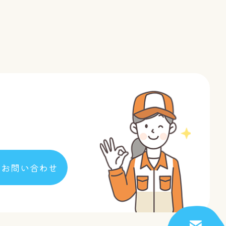
場合であって、お客様の同意を得ることが困難であるとき
に、漏洩、滅失、毀損の防止のために最大限の注意を払っ
提供するため、個人情報を適切に取り扱っていると認められ
ています。委託先は、委託業務を行なうために必要な範囲
の間で個人情報の取り扱いについて適切な契約を締結し、適
切な教育を行っております。 また、弊社が個人情報を管理
、外部への流出防止に努めます。 さらに、外部からの不正
な範囲の安全対策を実施し、お客様の個人情報保護に努め
のお問い合わせ
いては、アクセス権を有するものを限定し、社内においても